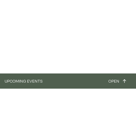
UPCOMING EVENTS
OPEN
workshop
Focus - Clay Plaster & Paint (4 days) - ASIAT PARK
31.08.26
03.09.26
workshop