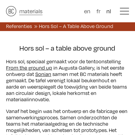
architects
materials
&
studies
&
en
fr
nl
Referenties
Hors Sol – A Table Above Ground
Hors sol – a table above ground
Hors sol, speciaal gemaakt voor de tentoonstelling
From the ground up
in Augusta Gallery, is het eerste
ontwerp dat
Sonian
samen met BC materials heeft
gemaakt. De tafel verenigt lokaal beukenhout en
aarde en weerspiegelt de toewijding van beide teams
aan circulair design, lokale herkomst en
materiaalinnovatie.
Vanaf het begin was het ontwerp en de fabricage een
samenwerkingsproces. Samen onderzochten de
teams het materiaalgedrag en de technische
mogelijkheden, van schetsen tot prototypes. Het