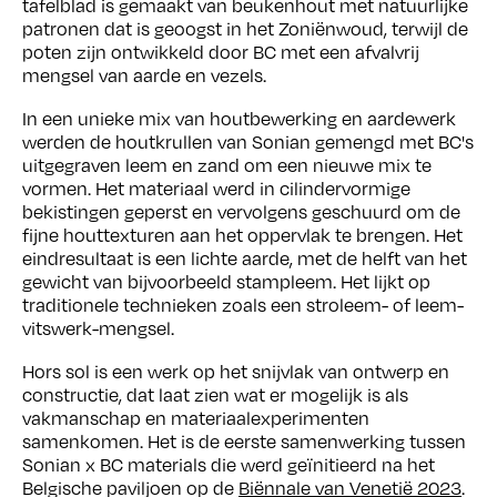
tafelblad is gemaakt van beukenhout met natuurlijke
patronen dat is geoogst in het Zoniënwoud, terwijl de
poten zijn ontwikkeld door BC met een afvalvrij
mengsel van aarde en vezels.
In een unieke mix van houtbewerking en aardewerk
werden de houtkrullen van Sonian gemengd met BC's
uitgegraven leem en zand om een nieuwe mix te
vormen. Het materiaal werd in cilindervormige
bekistingen geperst en vervolgens geschuurd om de
fijne houttexturen aan het oppervlak te brengen. Het
eindresultaat is een lichte aarde, met de helft van het
gewicht van bijvoorbeeld stampleem. Het lijkt op
traditionele technieken zoals een stroleem- of leem-
vitswerk-mengsel.
Hors sol is een werk op het snijvlak van ontwerp en
constructie, dat laat zien wat er mogelijk is als
vakmanschap en materiaalexperimenten
samenkomen. Het is de eerste samenwerking tussen
Sonian x BC materials die werd geïnitieerd na het
Belgische paviljoen op de
Biënnale van Venetië 2023
.