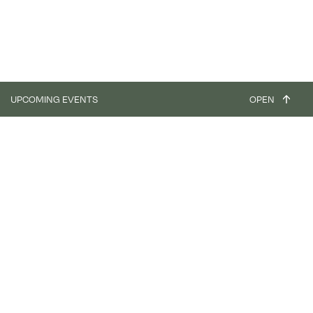
UPCOMING EVENTS
OPEN
workshop
Focus - Clay Plaster & Paint (4 days) - ASIAT PARK
31.08.26
03.09.26
workshop
Earth Discovery Day
11.09.26
workshop
Focus - Clay Plaster & Paint
02.10.26