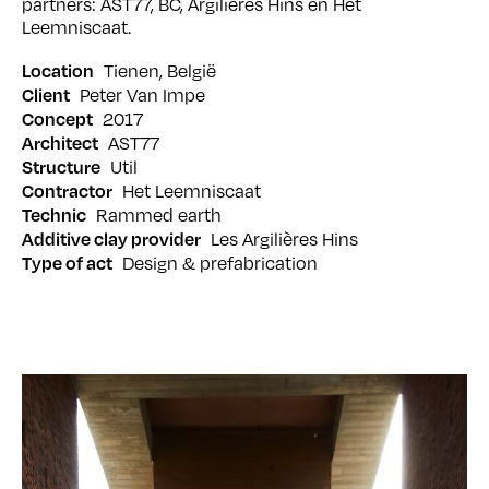
partners: AST77, BC, Argilières Hins en Het
Leemniscaat.
Location
Tienen
België
Client
Peter Van Impe
Concept
2017
Architect
AST77
Structure
Util
Contractor
Het Leemniscaat
Technic
Rammed earth
Additive clay provider
Les Argilières Hins
Type of act
Design & prefabrication