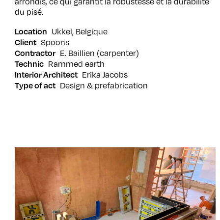
arrondis, ce qui garantit la robustesse et la durabilité
du pisé.
Location
Ukkel
Belgique
Client
Spoons
Contractor
E. Baillien (carpenter)
Technic
Rammed earth
Interior Architect
Erika Jacobs
Type of act
Design & prefabrication