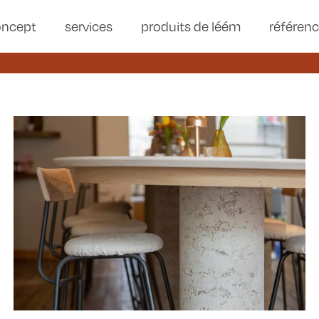
oncept
services
produits de léém
référen
©Jasper Van der Linden